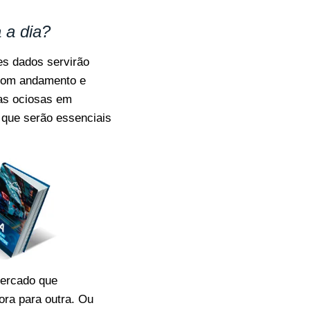
 a dia?
es dados servirão
 bom andamento e
gas ociosas em
 que serão essenciais
mercado que
ora para outra. Ou