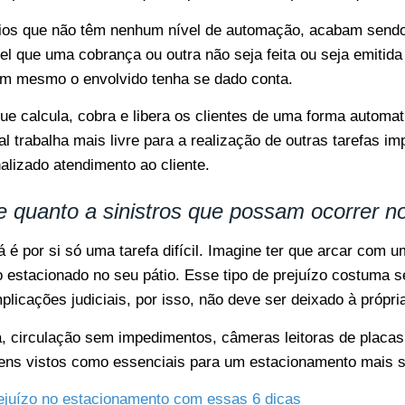
tios que não têm nenhum nível de automação, acabam sendo
el que uma cobrança ou outra não seja feita ou seja emitida
m mesmo o envolvido tenha se dado conta.
e calcula, cobra e libera os clientes de uma forma automa
l trabalha mais livre para a realização de outras tarefas i
alizado atendimento ao cliente.
e quanto a sinistros que possam ocorrer no
á é por si só uma tarefa difícil. Imagine ter que arcar com u
estacionado no seu pátio. Esse tipo de prejuízo costuma se
icações judiciais, por isso, não deve ser deixado à própria
, circulação sem impedimentos, câmeras leitoras de placa
tens vistos como essenciais para um estacionamento mais 
ejuízo no estacionamento com essas 6 dicas