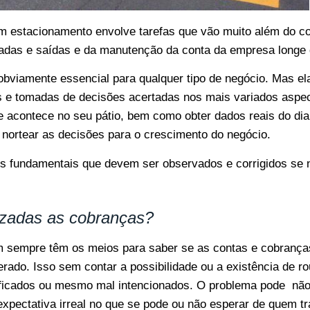
m estacionamento envolve tarefas que vão muito além do con
radas e saídas e da manutenção da conta da empresa longe 
 obviamente essencial para qualquer tipo de negócio. Mas 
s e tomadas de decisões acertadas nos mais variados aspec
ue acontece no seu pátio, bem como obter dados reais do dia
nortear as decisões para o crescimento do negócio.
s fundamentais que devem ser observados e corrigidos se 
izadas as cobranças?
 sempre têm os meios para saber se as contas e cobranças
rado. Isso sem contar a possibilidade ou a existência de ro
ificados ou mesmo mal intencionados. O problema pode nã
xpectativa irreal no que se pode ou não esperar de quem tra