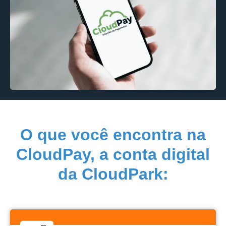
O que você encontra na
CloudPay, a conta digital
da CloudPark: