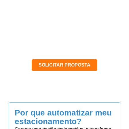
Locação ou compra?
Você escolhe!
Solicite uma proposta personalizada e
transforme a gestão do seu
estacionamento.
SOLICITAR PROPOSTA
Por que automatizar meu
estacionamento?