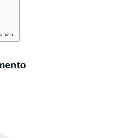
o pátio
amento