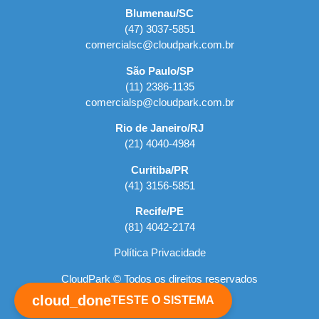
Blumenau/SC
(47) 3037-5851
comercialsc@cloudpark.com.br
São Paulo/SP
(11) 2386-1135
comercialsp@cloudpark.com.br
Rio de Janeiro/RJ
(21) 4040-4984
Curitiba/PR
(41) 3156-5851
Recife/PE
(81) 4042-2174
Política Privacidade
CloudPark © Todos os direitos reservados
cloud_done
TESTE O SISTEMA